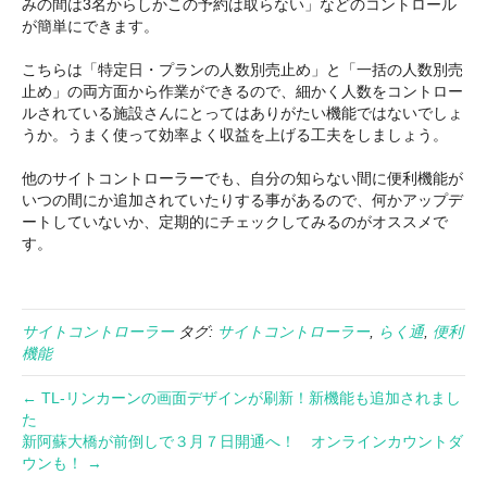
みの間は3名からしかこの予約は取らない」などのコントロール
が簡単にできます。
こちらは「特定日・プランの人数別売止め」と「一括の人数別売
止め」の両方面から作業ができるので、細かく人数をコントロー
ルされている施設さんにとってはありがたい機能ではないでしょ
うか。うまく使って効率よく収益を上げる工夫をしましょう。
他のサイトコントローラーでも、自分の知らない間に便利機能が
いつの間にか追加されていたりする事があるので、何かアップデ
ートしていないか、定期的にチェックしてみるのがオススメで
す。
サイトコントローラー
タグ:
サイトコントローラー
,
らく通
,
便利
機能
← TL-リンカーンの画面デザインが刷新！新機能も追加されまし
た
新阿蘇大橋が前倒しで３月７日開通へ！ オンラインカウントダ
ウンも！ →