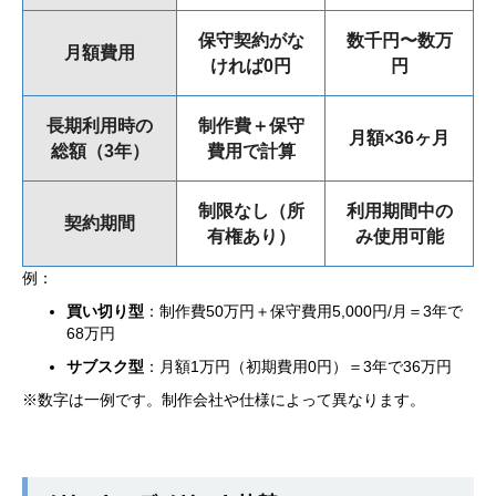
保守契約がな
数千円〜数万
月額費用
ければ0円
円
長期利用時の
制作費＋保守
月額×36ヶ月
総額（3年）
費用で計算
制限なし（所
利用期間中の
契約期間
有権あり）
み使用可能
例：
買い切り型
：制作費50万円＋保守費用5,000円/月＝3年で
68万円
サブスク型
：月額1万円（初期費用0円）＝3年で36万円
※数字は一例です。制作会社や仕様によって異なります。