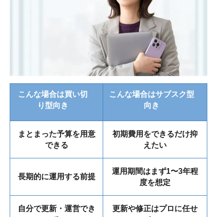
こんな場合は買い切
こんな場合はサブスク型
り型向き
向き
まとまった予算を用意
初期費用をできるだけ抑
できる
えたい
運用期間はまず1〜3年程
長期的に運用する前提
度を想定
自分で更新・運営でき
更新や修正はプロに任せ